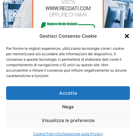
Gestisci Consenso Cookie
Per fornire le migliori esperienze, utilizziamo tecnologie come i cookie
per memorizzare e/o accedere alle informazioni del dispositivo. Il
consenso a queste tecnologie ci permetterà di elaborare dati come il
Recupero Dati Vercelli
comportamento di navigazione o ID unici su questo sito. Non
acconsentire o ritirare il consenso può influire negativamente su alcune
caratteristiche e funzioni.
© 2026 Recupero Dati Torino - P.IVA: 03054500990
Accetta
Privacy policy
|
Cookie Policy
Nega
Questo è un sito Web privato non approvato o affiliato a nessuna delle società i
cui marchi, nomi aziendali o abbreviazioni, nomi di prodotti o loghi compaiono su
Visualizza le preferenze
questo sito Web e sono di proprietà dei rispettivi proprietari. Le informazioni
fornite sono ritenute accurate ma non garantite.
Cookie Policy
Dichiarazione sulla Privacy